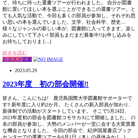
て、待ちに待った選書ツアーが行われました。 自分が図書
館に置いてほしい本を選ぶことができるこの選書ツアー。と
ても人気な活動で、今回も多くの部員が参加し、それぞれ思
い思いの本を選んでいました。文学、社会科学、歴史…
様々なジャンルの新しい本が、図書館に入ってきます。楽し
みにしていて下さい! 部員もまだまだ募集中!!お申し込みを
お待ちしておりま […]
続きを読む
おススメ図書
2023.05.29
2023年度 初の部会開催‼
皆さん、こんにちは! 鹿児島国際大学図書館サポーターで
す‼ 新年度に入り約2か月。 たくさんの新入部員が加わり、
新体制での活動がスタートしています。 そこで5月24日、
2023年度初の部会を図書館コモサカAにて開催しました。 15
名の部員が参加し、大勢のメンバーが一堂に会する大変貴重
な機会となりました。 今回の部会で、紀伊国屋書店ブック
センターでの選書ツアーを6月1日（木）の昼休みか […]