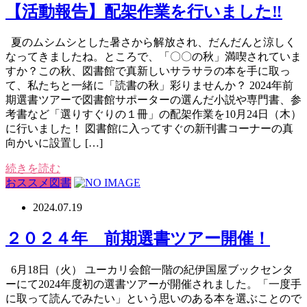
【活動報告】配架作業を行いました‼
夏のムシムシとした暑さから解放され、だんだんと涼しく
なってきましたね。ところで、「〇〇の秋」満喫されていま
すか？この秋、図書館で真新しいサラサラの本を手に取っ
て、私たちと一緒に「読書の秋」彩りませんか？ 2024年前
期選書ツアーで図書館サポーターの選んだ小説や専門書、参
考書など「選りすぐりの１冊」の配架作業を10月24日（木）
に行いました！ 図書館に入ってすぐの新刊書コーナーの真
向かいに設置し […]
続きを読む
おススメ図書
2024.07.19
２０２４年 前期選書ツアー開催！
6月18日（火） ユーカリ会館一階の紀伊国屋ブックセンタ
ーにて2024年度初の選書ツアーが開催されました。「一度手
に取って読んでみたい」という思いのある本を選ぶことので