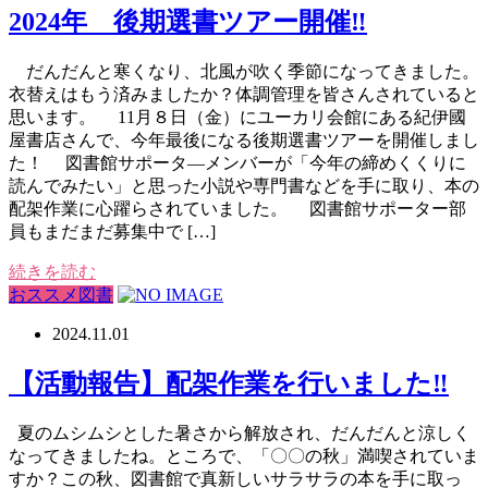
2024年 後期選書ツアー開催‼
だんだんと寒くなり、北風が吹く季節になってきました。
衣替えはもう済みましたか？体調管理を皆さんされていると
思います。 11月８日（金）にユーカリ会館にある紀伊國
屋書店さんで、今年最後になる後期選書ツアーを開催しまし
た！ 図書館サポータ―メンバーが「今年の締めくくりに
読んでみたい」と思った小説や専門書などを手に取り、本の
配架作業に心躍らされていました。 図書館サポーター部
員もまだまだ募集中で […]
続きを読む
おススメ図書
2024.11.01
【活動報告】配架作業を行いました‼
夏のムシムシとした暑さから解放され、だんだんと涼しく
なってきましたね。ところで、「〇〇の秋」満喫されていま
すか？この秋、図書館で真新しいサラサラの本を手に取っ