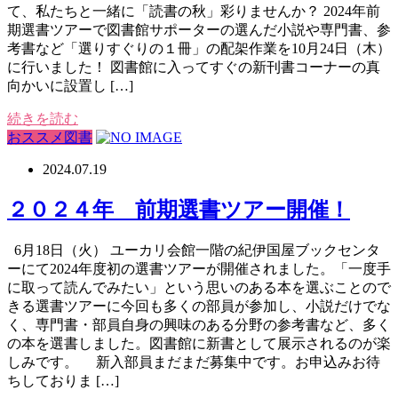
て、私たちと一緒に「読書の秋」彩りませんか？ 2024年前
期選書ツアーで図書館サポーターの選んだ小説や専門書、参
考書など「選りすぐりの１冊」の配架作業を10月24日（木）
に行いました！ 図書館に入ってすぐの新刊書コーナーの真
向かいに設置し […]
続きを読む
おススメ図書
2024.07.19
２０２４年 前期選書ツアー開催！
6月18日（火） ユーカリ会館一階の紀伊国屋ブックセンタ
ーにて2024年度初の選書ツアーが開催されました。「一度手
に取って読んでみたい」という思いのある本を選ぶことので
きる選書ツアーに今回も多くの部員が参加し、小説だけでな
く、専門書・部員自身の興味のある分野の参考書など、多く
の本を選書しました。図書館に新書として展示されるのが楽
しみです。 新入部員まだまだ募集中です。お申込みお待
ちしておりま […]