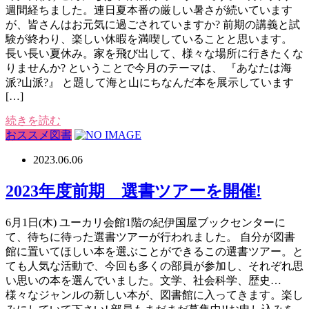
週間経ちました。連日夏本番の厳しい暑さが続いています
が、皆さんはお元気に過ごされていますか? 前期の講義と試
験が終わり、楽しい休暇を満喫していることと思います。
長い長い夏休み。家を飛び出して、様々な場所に行きたくな
りませんか? ということで今月のテーマは、 『あなたは海
派?山派?』 と題して海と山にちなんだ本を展示しています
[…]
続きを読む
おススメ図書
2023.06.06
2023年度前期 選書ツアーを開催!
6月1日(木) ユーカリ会館1階の紀伊国屋ブックセンターに
て、待ちに待った選書ツアーが行われました。 自分が図書
館に置いてほしい本を選ぶことができるこの選書ツアー。と
ても人気な活動で、今回も多くの部員が参加し、それぞれ思
い思いの本を選んでいました。文学、社会科学、歴史…
様々なジャンルの新しい本が、図書館に入ってきます。楽し